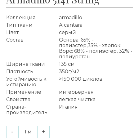
Коллекция
armadillo
Тип ткани
Alcantara
Цвет
серый
Состав
Основа: 65% -
полиэстер,35% - хлопок:
Ворс: 68% - полиэстер, 32% -
полиуретан
Ширина ткани
135 см
Плотность
350г/м2
Устойчивость к
>150 000 циклов
истиранию
Применение
интерьерная
Свойства
лёгкая чистка
Страна-
Италия
производитель
-
+
1
м